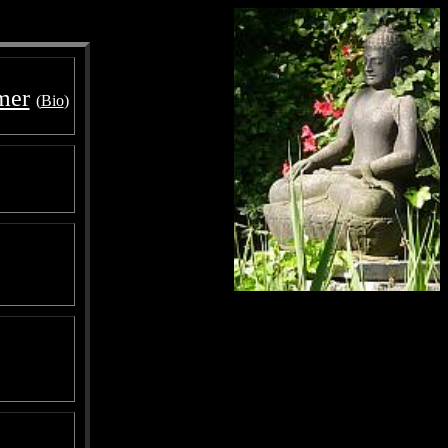
mer
(
Bio
)