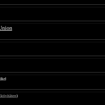
Union
ikel
tivitäten
)