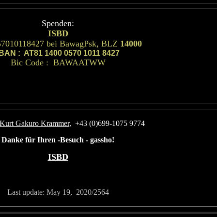
Spenden:
ISBD
57010118427
bei BawagPsk, BLZ
14000
IBAN : AT
81 1400 0570 1011 8427
Bic Code : BAWAATWW
Kurt Gakuro Krammer
, +43 (0)699-1075 9774
Danke für Ihren -Besuch - gassho!
ISBD
Last update: May 19, 2020/2564