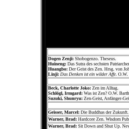
Dogen Zenji:
Shobogenzo. Theseus.
Huineng:
Das Sutra des sechsten Patriarch
Huangbo:
Der Geist des Zen. Hrsg. von Jo
Linji:
Das Denken ist ein wilder Affe.
O.W. 
Beck, Charlotte Joko:
Zen im Alltag.
Schlögl, Irmgard:
Was ist Zen?
O.W. Bart
Suzuki, Shunryu:
Zen-Geist, Anfänger-Gei
Geisser, Marcel:
Die Buddhas der Zukunft.
Warner, Brad:
Hardcore Zen. Wisdom Publ
Warner, Brad:
Sit Down and Shut Up. Ne