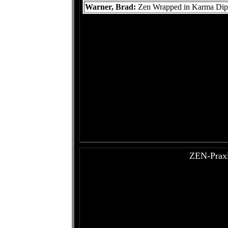
Warner, Brad:
Zen Wrapped in Karma Dipp
ZEN-Praxis
-----